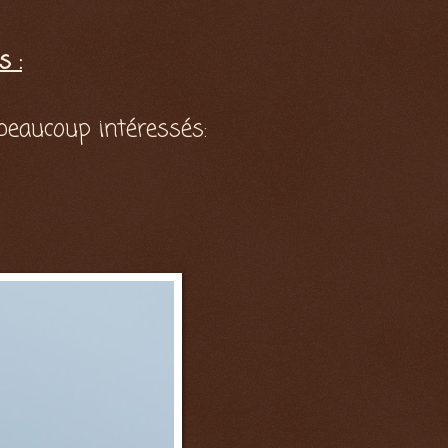
s :
beaucoup intéressés: