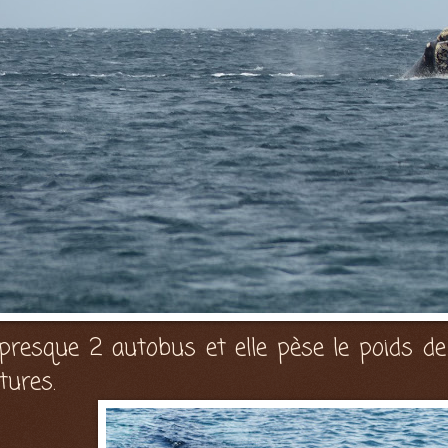
esque 2 autobus et elle pèse le poids de 3
tures.