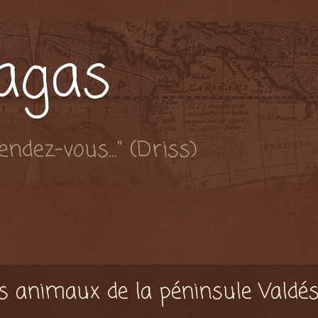
pagas
ndez-vous..." (Driss)
es animaux de la péninsule Valdé